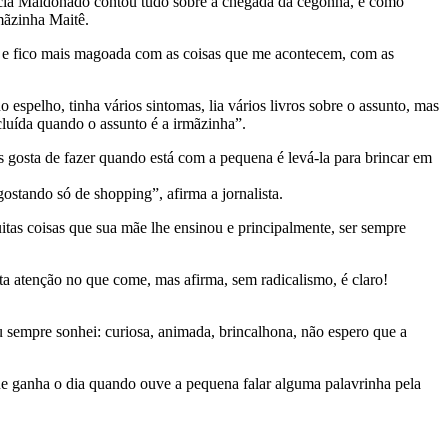
trícia Maldonado contou tudo sobre a chegada da cegonha, e como
mãzinha Maitê.
s) e fico mais magoada com as coisas que me acontecem, com as
spelho, tinha vários sintomas, lia vários livros sobre o assunto, mas
cluída quando o assunto é a irmãzinha”.
 gosta de fazer quando está com a pequena é levá-la para brincar em
ostando só de shopping”, afirma a jornalista.
itas coisas que sua mãe lhe ensinou e principalmente, ser sempre
ta atenção no que come, mas afirma, sem radicalismo, é claro!
u sempre sonhei: curiosa, animada, brincalhona, não espero que a
e ganha o dia quando ouve a pequena falar alguma palavrinha pela