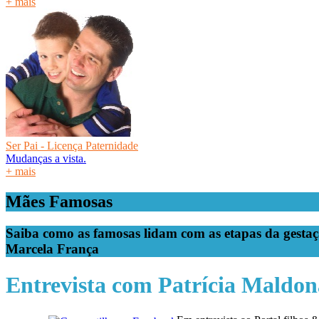
+ mais
Ser Pai - Licença Paternidade
Mudanças a vista.
+ mais
Mães Famosas
Saiba como as famosas lidam com as etapas da gestação
Marcela França
Entrevista com Patrícia Maldo