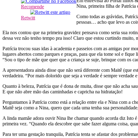
Em entrevista ao Portal filhos
Nina, primeira filha de Patríc
Recomende
Como todas as grávidas, Patríc
Retwitt
pessoas… acho que levo as cois
Ela nos contou que na primeira gravidez pensava como seria sua rotin
dessa vez não tenho tempo pra isso! Claro que estou curtindo muito, 
Patrícia trocou suas idas à academia e passeios com as amigas por m
lugares abertos como parques e praças, para que ela tome sol e fiqu
“Sou o tipo de mãe que quer que a criança se suje, brinque com os ca
A apresentadora ainda disse que não será diferente com Maitê (que est
verdadeira. “Por mais dolorido que seja a verdade é sempre verdade e
Quanto à beleza, Patrícia que é dona de muita, disse que não acha sa
E que não abre mão das caminhadas e capricha na hidratação!
Perguntamos à Patrícia como está a relação entre ela e Nina com a ch
Maitê seja como a Nina, quero que cada uma tenha sua personalidade,
A linda mamãe adora ouvir Nina lhe chamar quando acorda diz Isto é
primeira vez. “Quando ela descobre que sabe fazer alguma coisa
Para ter uma gestação tranquila, Patrícia tenta se afastar dos problema