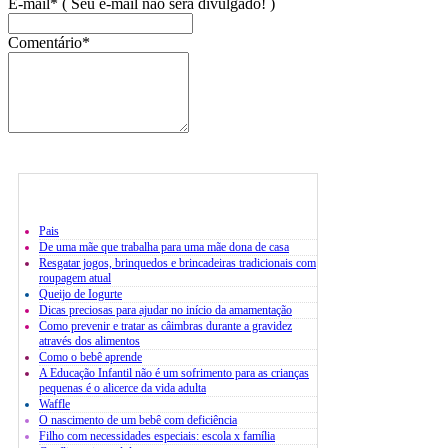
E-mail* ( Seu e-mail não será divulgado! )
Comentário*
Pais
De uma mãe que trabalha para uma mãe dona de casa
Resgatar jogos, brinquedos e brincadeiras tradicionais com
roupagem atual
Queijo de Iogurte
Dicas preciosas para ajudar no início da amamentação
Como prevenir e tratar as câimbras durante a gravidez
através dos alimentos
Como o bebê aprende
A Educação Infantil não é um sofrimento para as crianças
pequenas é o alicerce da vida adulta
Waffle
O nascimento de um bebê com deficiência
Filho com necessidades especiais: escola x família