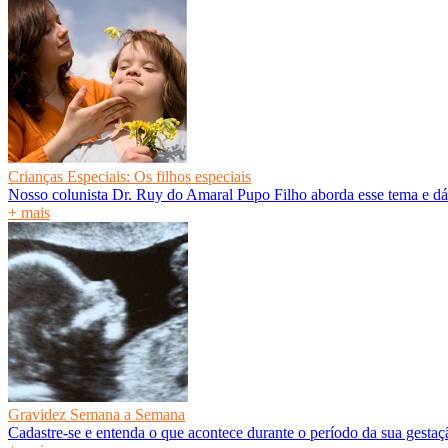
Crianças Especiais: Os filhos especiais
Nosso colunista Dr. Ruy do Amaral Pupo Filho aborda esse tema e dá
+ mais
Gravidez Semana a Semana
Cadastre-se e entenda o que acontece durante o período da sua gesta