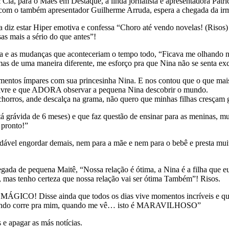
 & Cia, para o Mães em Destaque, a linda jornalista e apresentadora Pa
ia com o também apresentador Guilherme Arruda, espera a chegada da ir
ia diz estar Hiper emotiva e confessa “Choro até vendo novelas! (Riso
as mais a sério do que antes”!
a e as mudanças que aconteceriam o tempo todo, “Ficava me olhando no e
mas de uma maneira diferente, me esforço pra que Nina não se senta ex
omentos ímpares com sua princesinha Nina. E nos contou que o que mais
e livre e que ADORA observar a pequena Nina descobrir o mundo.
chorros, ande descalça na grama, não quero que minhas filhas cresçam g
á grávida de 6 meses) e que faz questão de ensinar para as meninas, mu
 pronto!”
udável engordar demais, nem para a mãe e nem para o bebê e presta mui
egada de pequena Maitê, “Nossa relação é ótima, a Nina é a filha que e
 mas tenho certeza que nossa relação vai ser ótima Também”! Risos.
 MÁGICO! Disse ainda que todos os dias vive momentos incríveis e qu
, quando corre pra mim, quando me vê… isto é MARAVILHOSO”
s e apagar as más notícias.