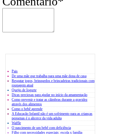
Comentário*
Pais
De uma mãe que trabalha para uma mãe dona de casa
Resgatar jogos, brinquedos e brincadeiras tradicionais com
roupagem atual
Queijo de Iogurte
Dicas preciosas para ajudar no início da amamentação
Como prevenir e tratar as câimbras durante a gravidez
através dos alimentos
Como o bebê aprende
A Educação Infantil não é um sofrimento para as crianças
pequenas é o alicerce da vida adulta
Waffle
O nascimento de um bebê com deficiência
Filho com necessidades especiais: escola x família