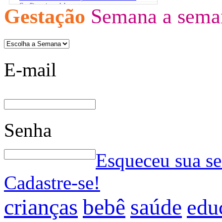
Conflito pais x adolescentes
Gestação
Semana a sema
Atividades extracurriculares
O estresse infantil
Bases para um diálogo com jovens
E-mail
Senha
Esqueceu sua s
Cadastre-se!
crianças
bebê
saúde
edu