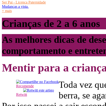
Ser Pai - Licença Paternidade
Mudanças a vista.
+ mais
Crianças de 2 a 6 anos
As melhores dicas de des
comportamento e entrete
Mentir para a crianç
Toda vez que
Recomende
berra, se ag
Retwitt
Por isso passei a sair escon