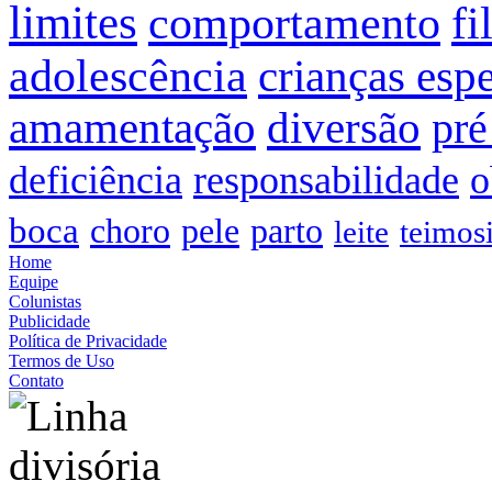
limites
comportamento
fi
adolescência
crianças espe
amamentação
diversão
pré
deficiência
responsabilidade
o
boca
choro
pele
parto
leite
teimos
Home
Equipe
Colunistas
Publicidade
Política de Privacidade
Termos de Uso
Contato