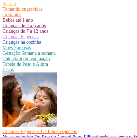
Ser pai
Tentando engravidar
Gestantes
Bebês até 1 ano
Crianças de 2 a 6 anos
Crianças de 7 a 12 anos
Crianças Especiais
Crianças na cozinha
Mães Famosas
Gestação Semana a semana
Calendário de vacinação
Tabela de Peso e Altura
Listas
Crianças Especiais: Os filhos especiais
Nosso colunista Dr. Ruy do Amaral Pupo Filho aborda esse tema e dá