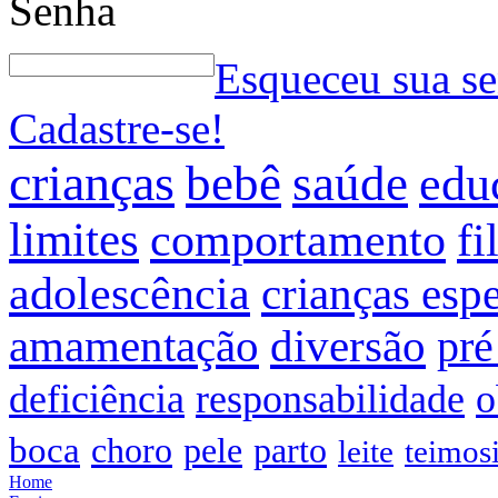
Senha
Esqueceu sua s
Cadastre-se!
crianças
bebê
saúde
edu
limites
comportamento
fi
adolescência
crianças espe
amamentação
diversão
pré
deficiência
responsabilidade
o
boca
choro
pele
parto
leite
teimos
Home