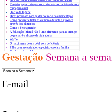
De uma mãe que trabalha para uma mãe dona de casa
Resgatar jogos, brinquedos e brincadeiras tradicionais com
roupagem atual
Queijo de Iogurte
Dicas preciosas para ajudar no início da amamentação
Como prevenir e tratar as câimbras durante a gravidez
através dos alimentos
Como o bebê aprende
A Educação Infantil não é um sofrimento para as crianças
pequenas é o alicerce da vida adulta
Waffle
O nascimento de um bebê com deficiência
Filho com necessidades especiais: escola x família
Conflito pais x adolescentes
Gestação
Semana a sema
Atividades extracurriculares
O estresse infantil
Bases para um diálogo com jovens
E-mail