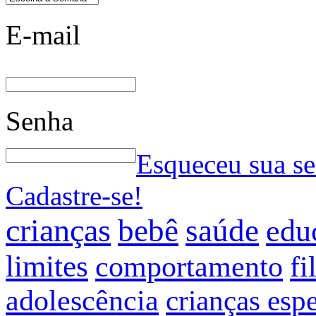
E-mail
Senha
Esqueceu sua s
Cadastre-se!
crianças
bebê
saúde
edu
limites
comportamento
fi
adolescência
crianças espe