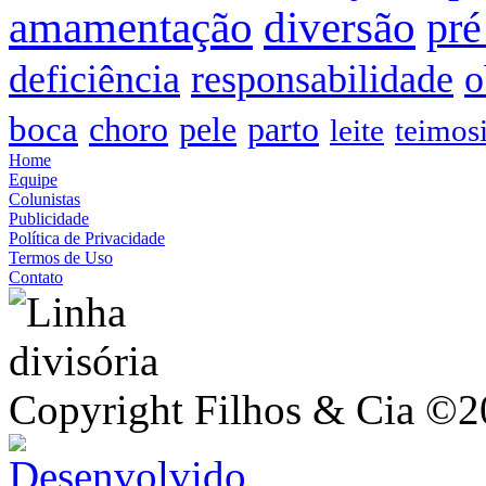
amamentação
diversão
pré
deficiência
responsabilidade
o
boca
choro
pele
parto
leite
teimos
Home
Equipe
Colunistas
Publicidade
Política de Privacidade
Termos de Uso
Contato
Copyright Filhos & Cia ©