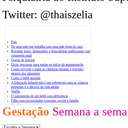
Twitter: @thaiszelia
Pais
De uma mãe que trabalha para uma mãe dona de casa
Resgatar jogos, brinquedos e brincadeiras tradicionais com
roupagem atual
Queijo de Iogurte
Dicas preciosas para ajudar no início da amamentação
Como prevenir e tratar as câimbras durante a gravidez
através dos alimentos
Como o bebê aprende
A Educação Infantil não é um sofrimento para as crianças
pequenas é o alicerce da vida adulta
Waffle
O nascimento de um bebê com deficiência
Filho com necessidades especiais: escola x família
Conflito pais x adolescentes
Gestação
Semana a sema
Atividades extracurriculares
O estresse infantil
Bases para um diálogo com jovens