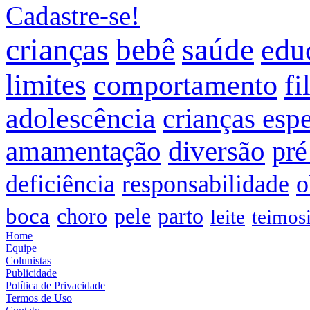
Cadastre-se!
crianças
bebê
saúde
edu
limites
comportamento
fi
adolescência
crianças espe
amamentação
diversão
pré
deficiência
responsabilidade
o
boca
choro
pele
parto
leite
teimos
Home
Equipe
Colunistas
Publicidade
Política de Privacidade
Termos de Uso