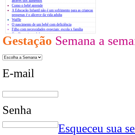
através dos alimentos
Como o bebê aprende
A Educação Infantil não é um sofrimento para as crianças
pequenas é o alicerce da vida adulta
Waffle
O nascimento de um bebê com deficiência
Filho com necessidades especiais: escola x família
Conflito pais x adolescentes
Gestação
Semana a sema
Atividades extracurriculares
O estresse infantil
Bases para um diálogo com jovens
E-mail
Senha
Esqueceu sua s