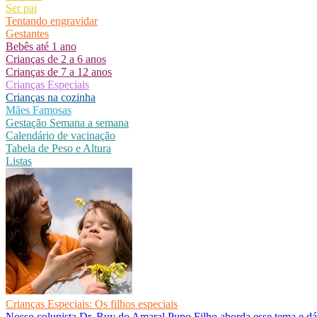
Ser pai
Tentando engravidar
Gestantes
Bebês até 1 ano
Crianças de 2 a 6 anos
Crianças de 7 a 12 anos
Crianças Especiais
Crianças na cozinha
Mães Famosas
Gestação Semana a semana
Calendário de vacinação
Tabela de Peso e Altura
Listas
Crianças Especiais: Os filhos especiais
Nosso colunista Dr. Ruy do Amaral Pupo Filho aborda esse tema e dá