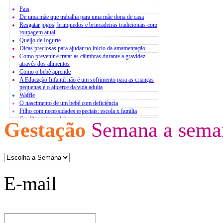
Pais
De uma mãe que trabalha para uma mãe dona de casa
Resgatar jogos, brinquedos e brincadeiras tradicionais com
roupagem atual
Queijo de Iogurte
Dicas preciosas para ajudar no início da amamentação
Como prevenir e tratar as câimbras durante a gravidez
através dos alimentos
Como o bebê aprende
A Educação Infantil não é um sofrimento para as crianças
pequenas é o alicerce da vida adulta
Waffle
O nascimento de um bebê com deficiência
Filho com necessidades especiais: escola x família
Conflito pais x adolescentes
Gestação
Semana a sema
Atividades extracurriculares
O estresse infantil
Bases para um diálogo com jovens
E-mail