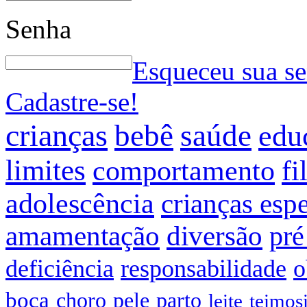
Senha
Esqueceu sua s
Cadastre-se!
crianças
bebê
saúde
edu
limites
comportamento
fi
adolescência
crianças espe
amamentação
diversão
pré
deficiência
responsabilidade
o
boca
choro
pele
parto
leite
teimos