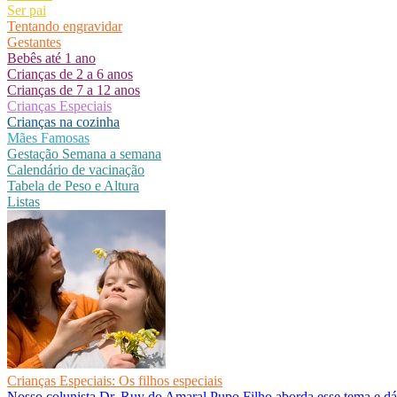
Ser pai
Tentando engravidar
Gestantes
Bebês até 1 ano
Crianças de 2 a 6 anos
Crianças de 7 a 12 anos
Crianças Especiais
Crianças na cozinha
Mães Famosas
Gestação Semana a semana
Calendário de vacinação
Tabela de Peso e Altura
Listas
Crianças Especiais: Os filhos especiais
Nosso colunista Dr. Ruy do Amaral Pupo Filho aborda esse tema e dá