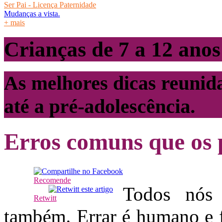
Ser Pai - Licença Paternidade
Mudanças a vista.
+ mais
Crianças de 7 a 12 anos
As melhores dicas reunida
até a pré-adolescência.
Erros comuns que os 
Recomende
Todos nós
Retwitt
também. Errar é humano e f