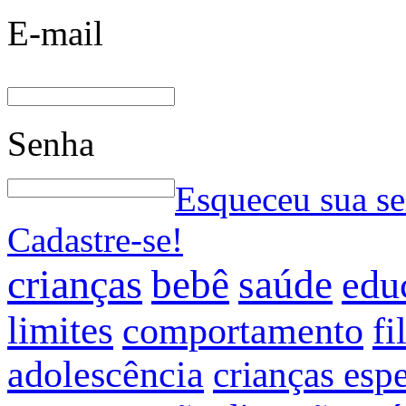
E-mail
Senha
Esqueceu sua s
Cadastre-se!
crianças
bebê
saúde
edu
limites
comportamento
fi
adolescência
crianças espe