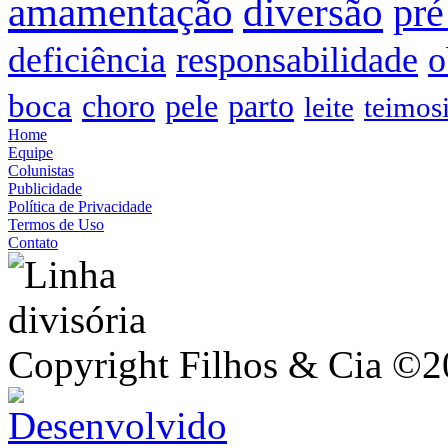
amamentação
diversão
pré
deficiência
responsabilidade
o
boca
choro
pele
parto
leite
teimos
Home
Equipe
Colunistas
Publicidade
Política de Privacidade
Termos de Uso
Contato
Copyright Filhos & Cia ©