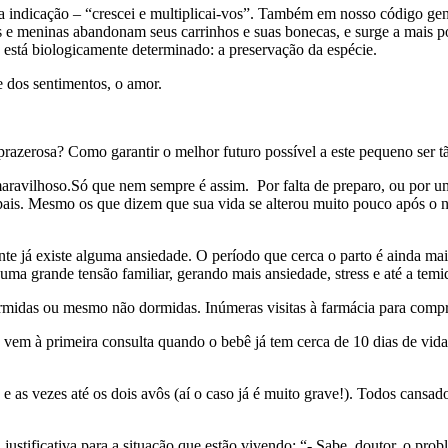
a indicação – “crescei e multiplicai-vos”. Também em nosso código gené
e meninas abandonam seus carrinhos e suas bonecas, e surge a mais p
 está biologicamente determinado: a preservação da espécie.
e dos sentimentos, o amor.
prazerosa? Como garantir o melhor futuro possível a este pequeno ser 
 maravilhoso.Só que nem sempre é assim. Por falta de preparo, ou por um
os pais. Mesmo os que dizem que sua vida se alterou muito pouco após 
te já existe alguma ansiedade. O período que cerca o parto é ainda ma
ma grande tensão familiar, gerando mais ansiedade, stress e até a temi
ormidas ou mesmo não dormidas. Inúmeras visitas à farmácia para comp
ue vem à primeira consulta quando o bebê já tem cerca de 10 dias de vid
s e as vezes até os dois avôs (aí o caso já é muito grave!). Todos cans
 justificativa para a situação que estão vivendo: “- Sabe, doutor, o p