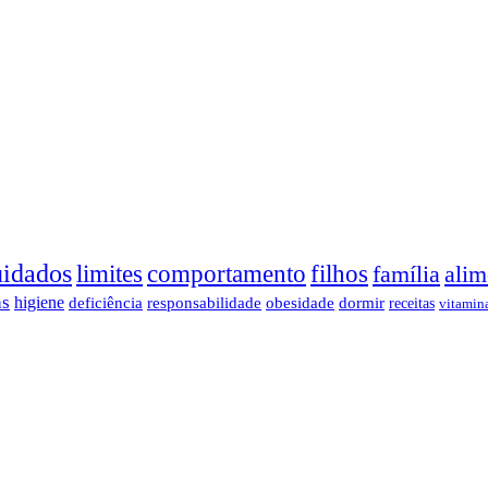
uidados
limites
comportamento
filhos
família
alim
as
higiene
deficiência
responsabilidade
obesidade
dormir
receitas
vitamin