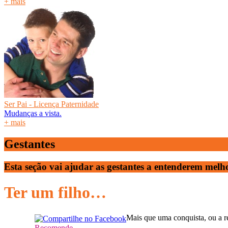
+ mais
Ser Pai - Licença Paternidade
Mudanças a vista.
+ mais
Gestantes
Esta seção vai ajudar as gestantes a entenderem melh
Ter um filho…
Mais que uma conquista, ou a re
Recomende