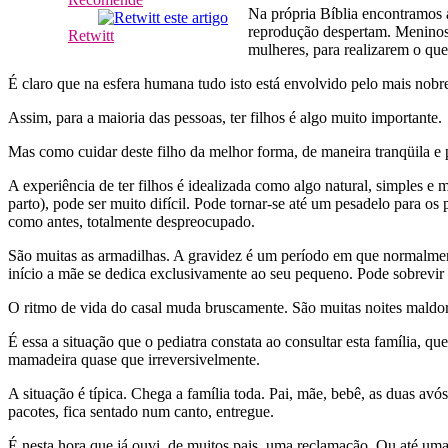
Na própria Bíblia encontramos 
reprodução despertam. Meninos 
Retwitt
mulheres, para realizarem o que
É claro que na esfera humana tudo isto está envolvido pelo mais nobr
Assim, para a maioria das pessoas, ter filhos é algo muito importante.
Mas como cuidar deste filho da melhor forma, de maneira tranqüila e 
A experiência de ter filhos é idealizada como algo natural, simples e
parto), pode ser muito difícil. Pode tornar-se até um pesadelo para 
como antes, totalmente despreocupado.
São muitas as armadilhas. A gravidez é um período em que normalmen
início a mãe se dedica exclusivamente ao seu pequeno. Pode sobrevir u
O ritmo de vida do casal muda bruscamente. São muitas noites mald
É essa a situação que o pediatra constata ao consultar esta família, q
mamadeira quase que irreversivelmente.
A situação é típica. Chega a família toda. Pai, mãe, bebê, as duas avó
pacotes, fica sentado num canto, entregue.
É nesta hora que já ouvi, de muitos pais, uma reclamação. Ou até uma