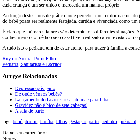
cada criança é um ser único e mereceria um manual próprio.
Ao longo destes anos de prática pude perceber que a informação adequ
do bebê possa ser realmente festejada, curtida e vivenciada como um
É claro que inúmeros fatores vão determinar as diferentes situações. 
conhecimento do médico se o casal tiver realizado a entrevista com o p
A tudo isto o pediatra tem de estar atento, para trazer à família a c
Ruy do Amaral Pupo Filho
Pediatra, Sanitarista e Escritor
Artigos Relacionados
Depressão pós-parto
De onde vêm os bebês?
Lançamento do Livro: Coisas de mãe para filha
Gravidez não é bico de sete cabeças!
A sala de parto
tags:
bebê
,
dormir
,
família
,
filhos
,
gestação
,
parto
,
pediatra
,
pré natal
Deixe seu comentário:
Nome: