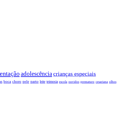
entação
adolescência
crianças especiais
as
boca
choro
pele
parto
leite
teimosia
escola
ouvidos
prematuro
cesariana
olhos