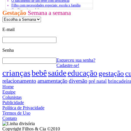
O nascimento de um bebê com deficiência
Filho com necessidades especiais: escola x família
Conflito pais x adolescentes
Gestação
Semana a semana
Atividades extracurriculares
O estresse infantil
Bases para um diálogo com jovens
E-mail
Senha
Esqueceu sua senha?
Cadastre-se!
crianças
bebê
saúde
educação
gestação
c
relacionamento
amamentação
diversão
pré natal
brincadeir
Home
Equipe
Colunistas
Publicidade
Política de Privacidade
Termos de Uso
Contato
Copyright Filhos & Cia ©2010