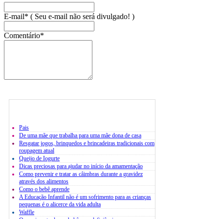
E-mail* ( Seu e-mail não será divulgado! )
Comentário*
Pais
De uma mãe que trabalha para uma mãe dona de casa
Resgatar jogos, brinquedos e brincadeiras tradicionais com
roupagem atual
Queijo de Iogurte
Dicas preciosas para ajudar no início da amamentação
Como prevenir e tratar as câimbras durante a gravidez
através dos alimentos
Como o bebê aprende
A Educação Infantil não é um sofrimento para as crianças
pequenas é o alicerce da vida adulta
Waffle