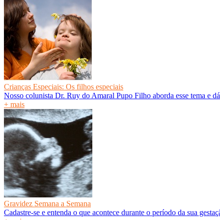
Crianças Especiais: Os filhos especiais
Nosso colunista Dr. Ruy do Amaral Pupo Filho aborda esse tema e dá
+ mais
Gravidez Semana a Semana
Cadastre-se e entenda o que acontece durante o período da sua gesta