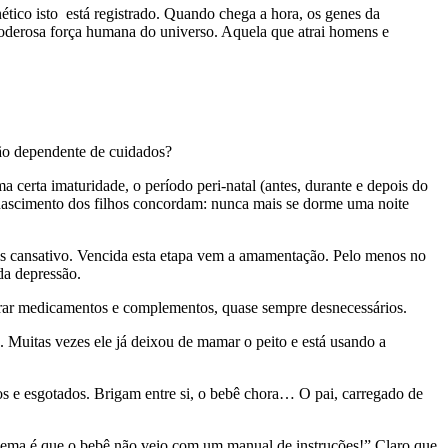
tico isto está registrado. Quando chega a hora, os genes da
oderosa força humana do universo. Aquela que atrai homens e
tão dependente de cuidados?
a certa imaturidade, o período peri-natal (antes, durante e depois do
o nascimento dos filhos concordam: nunca mais se dorme uma noite
is cansativo. Vencida esta etapa vem a amamentação. Pelo menos no
da depressão.
rar medicamentos e complementos, quase sempre desnecessários.
a. Muitas vezes ele já deixou de mamar o peito e está usando a
ados e esgotados. Brigam entre si, o bebê chora… O pai, carregado de
roblema é que o bebê não veio com um manual de instruções!” Claro que