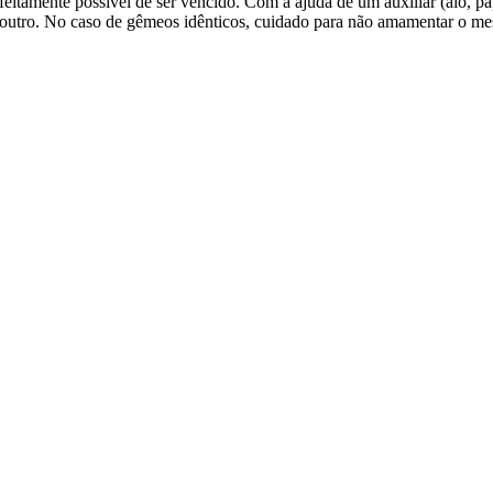
rfeitamente possível de ser vencido. Com a ajuda de um auxiliar (alô
outro. No caso de gêmeos idênticos, cuidado para não amamentar o mesm