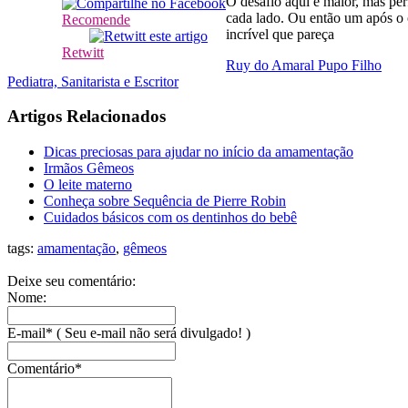
O desafio aqui é maior, mas pe
cada lado. Ou então um após o 
Recomende
incrível que pareça
Retwitt
Ruy do Amaral Pupo Filho
Pediatra, Sanitarista e Escritor
Artigos Relacionados
Dicas preciosas para ajudar no início da amamentação
Irmãos Gêmeos
O leite materno
Conheça sobre Sequência de Pierre Robin
Cuidados básicos com os dentinhos do bebê
tags:
amamentação
,
gêmeos
Deixe seu comentário:
Nome:
E-mail* ( Seu e-mail não será divulgado! )
Comentário*