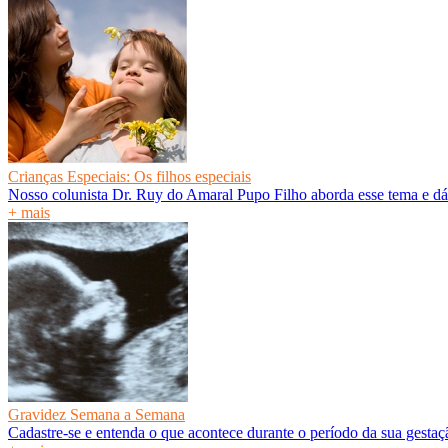
Crianças Especiais: Os filhos especiais
Nosso colunista Dr. Ruy do Amaral Pupo Filho aborda esse tema e dá
+ mais
Gravidez Semana a Semana
Cadastre-se e entenda o que acontece durante o período da sua gesta