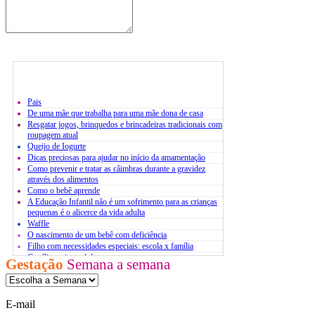
Pais
De uma mãe que trabalha para uma mãe dona de casa
Resgatar jogos, brinquedos e brincadeiras tradicionais com
roupagem atual
Queijo de Iogurte
Dicas preciosas para ajudar no início da amamentação
Como prevenir e tratar as câimbras durante a gravidez
através dos alimentos
Como o bebê aprende
A Educação Infantil não é um sofrimento para as crianças
pequenas é o alicerce da vida adulta
Waffle
O nascimento de um bebê com deficiência
Filho com necessidades especiais: escola x família
Conflito pais x adolescentes
Gestação
Semana a semana
Atividades extracurriculares
O estresse infantil
Bases para um diálogo com jovens
E-mail