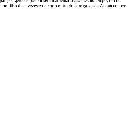
, papai!) os gêmeos podem ser amamentados ao mesmo tempo, um de
o filho duas vezes e deixar o outro de barriga vazia. Acontece, por