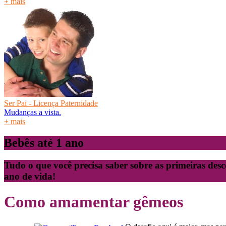
+ mais
Ser Pai - Licença Paternidade
Mudanças a vista.
+ mais
Bebês até 1 ano
Tudo o que você precisa saber sobre as primeiras desc
ano de vida!
Como amamentar gêmeos