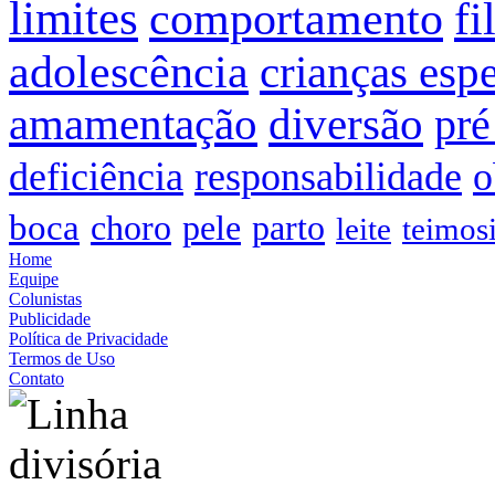
limites
comportamento
fi
adolescência
crianças espe
amamentação
diversão
pré
deficiência
responsabilidade
o
boca
choro
pele
parto
leite
teimos
Home
Equipe
Colunistas
Publicidade
Política de Privacidade
Termos de Uso
Contato