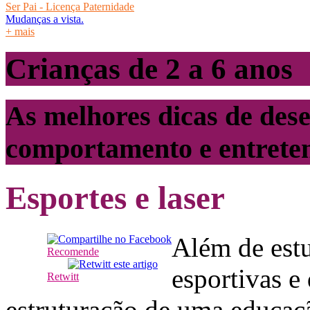
Ser Pai - Licença Paternidade
Mudanças a vista.
+ mais
Crianças de 2 a 6 anos
As melhores dicas de des
comportamento e entrete
Esportes e laser
Além de estu
Recomende
esportivas e
Retwitt
estruturação de uma educaç