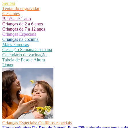
Ser pai
Tentando engravidar
Gestantes
Bebês até 1 ano
Crianças de 2 a 6 anos
Crianças de 7 a 12 anos
Crianças Especiais
Crianças na cozinha
Mães Famosas
Gestação Semana a semana
Calendário de vacinação
Tabela de Peso e Altura
Listas
Crianças Especiais: Os filhos especiais
Nosso colunista Dr. Ruy do Amaral Pupo Filho aborda esse tema e dá