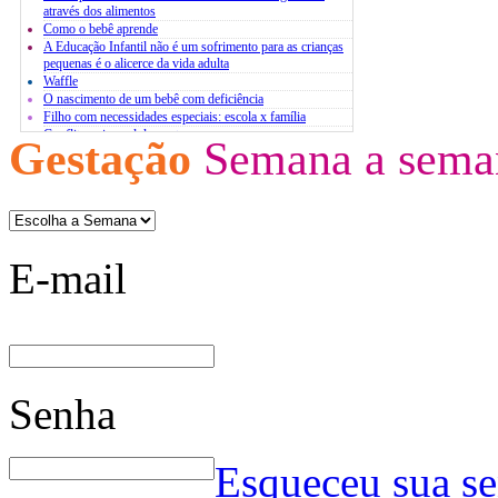
através dos alimentos
Como o bebê aprende
A Educação Infantil não é um sofrimento para as crianças
pequenas é o alicerce da vida adulta
Waffle
O nascimento de um bebê com deficiência
Filho com necessidades especiais: escola x família
Conflito pais x adolescentes
Gestação
Semana a sema
Atividades extracurriculares
O estresse infantil
Bases para um diálogo com jovens
E-mail
Senha
Esqueceu sua s