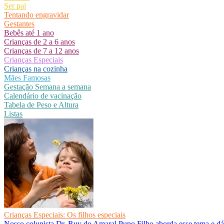
Ser pai
Tentando engravidar
Gestantes
Bebês até 1 ano
Crianças de 2 a 6 anos
Crianças de 7 a 12 anos
Crianças Especiais
Crianças na cozinha
Mães Famosas
Gestação Semana a semana
Calendário de vacinação
Tabela de Peso e Altura
Listas
Crianças Especiais: Os filhos especiais
Nosso colunista Dr. Ruy do Amaral Pupo Filho aborda esse tema e dá