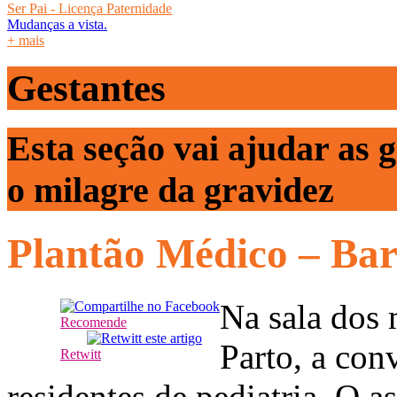
Ser Pai - Licença Paternidade
Mudanças a vista.
+ mais
Gestantes
Esta seção vai ajudar as 
o milagre da gravidez
Plantão Médico – Ba
Na sala dos
Recomende
Parto, a con
Retwitt
residentes de pediatria. O a