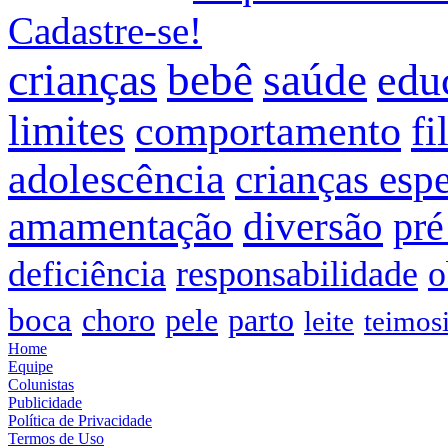
Cadastre-se!
crianças
bebê
saúde
edu
limites
comportamento
fi
adolescência
crianças espe
amamentação
diversão
pré
deficiência
responsabilidade
o
boca
choro
pele
parto
leite
teimos
Home
Equipe
Colunistas
Publicidade
Política de Privacidade
Termos de Uso