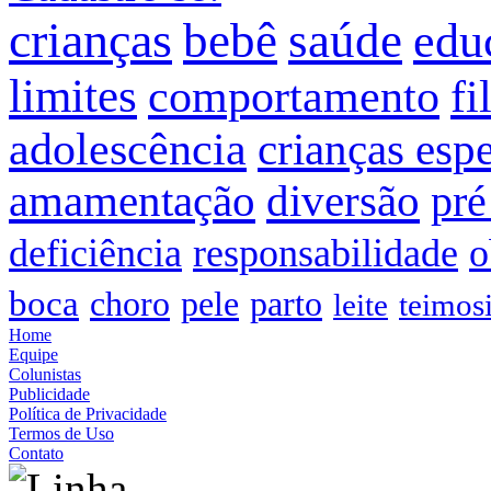
crianças
bebê
saúde
edu
limites
comportamento
fi
adolescência
crianças espe
amamentação
diversão
pré
deficiência
responsabilidade
o
boca
choro
pele
parto
leite
teimos
Home
Equipe
Colunistas
Publicidade
Política de Privacidade
Termos de Uso
Contato