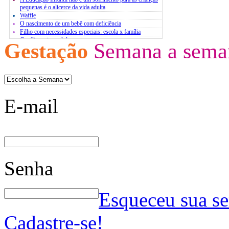
pequenas é o alicerce da vida adulta
Waffle
O nascimento de um bebê com deficiência
Filho com necessidades especiais: escola x família
Conflito pais x adolescentes
Gestação
Semana a sema
Atividades extracurriculares
O estresse infantil
Bases para um diálogo com jovens
E-mail
Senha
Esqueceu sua s
Cadastre-se!