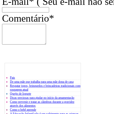
E-mail* ( Seu e-mail não se
Comentário*
Pais
De uma mãe que trabalha para uma mãe dona de casa
Resgatar jogos, brinquedos e brincadeiras tradicionais com
roupagem atual
Queijo de Iogurte
Dicas preciosas para ajudar no início da amamentação
Como prevenir e tratar as câimbras durante a gravidez
através dos alimentos
Como o bebê aprende
A Educação Infantil não é um sofrimento para as crianças