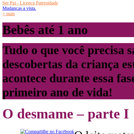
Ser Pai - Licença Paternidade
Mudanças a vista.
+ mais
Bebês até 1 ano
Tudo o que você precisa s
descobertas da criança es
acontece durante essa fas
primeiro ano de vida!
O desmame – parte I