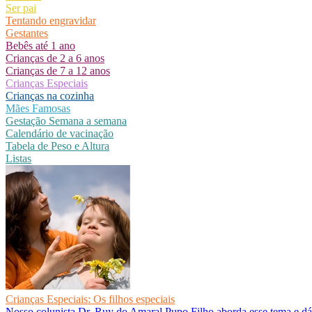
Ser pai
Tentando engravidar
Gestantes
Bebês até 1 ano
Crianças de 2 a 6 anos
Crianças de 7 a 12 anos
Crianças Especiais
Crianças na cozinha
Mães Famosas
Gestação Semana a semana
Calendário de vacinação
Tabela de Peso e Altura
Listas
Crianças Especiais: Os filhos especiais
Nosso colunista Dr. Ruy do Amaral Pupo Filho aborda esse tema e dá