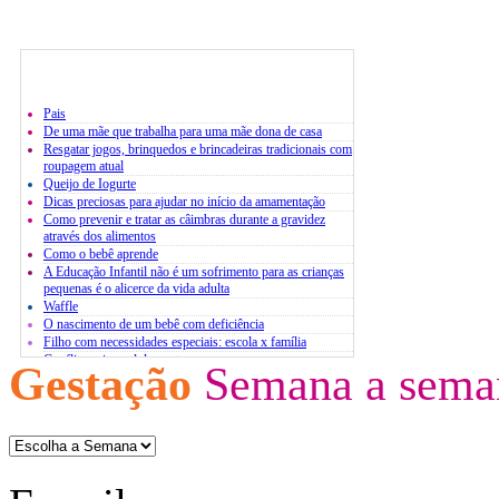
Pais
De uma mãe que trabalha para uma mãe dona de casa
Resgatar jogos, brinquedos e brincadeiras tradicionais com
roupagem atual
Queijo de Iogurte
Dicas preciosas para ajudar no início da amamentação
Como prevenir e tratar as câimbras durante a gravidez
através dos alimentos
Como o bebê aprende
A Educação Infantil não é um sofrimento para as crianças
pequenas é o alicerce da vida adulta
Waffle
O nascimento de um bebê com deficiência
Filho com necessidades especiais: escola x família
Conflito pais x adolescentes
Gestação
Semana a sema
Atividades extracurriculares
O estresse infantil
Bases para um diálogo com jovens