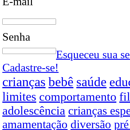
E-mail
Senha
Esqueceu sua s
Cadastre-se!
crianças
bebê
saúde
edu
limites
comportamento
fi
adolescência
crianças espe
amamentação
diversão
pré