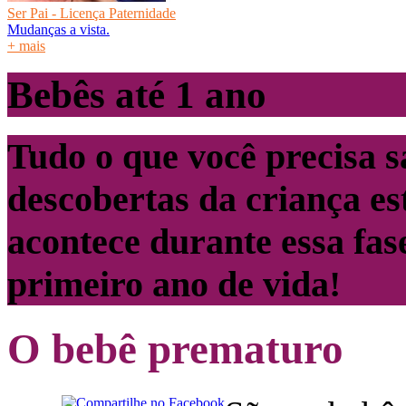
Ser Pai - Licença Paternidade
Mudanças a vista.
+ mais
Bebês até 1 ano
Tudo o que você precisa s
descobertas da criança es
acontece durante essa fas
primeiro ano de vida!
O bebê prematuro