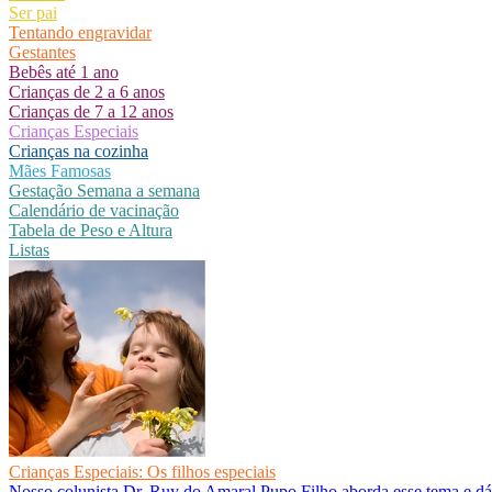
Ser pai
Tentando engravidar
Gestantes
Bebês até 1 ano
Crianças de 2 a 6 anos
Crianças de 7 a 12 anos
Crianças Especiais
Crianças na cozinha
Mães Famosas
Gestação Semana a semana
Calendário de vacinação
Tabela de Peso e Altura
Listas
Crianças Especiais: Os filhos especiais
Nosso colunista Dr. Ruy do Amaral Pupo Filho aborda esse tema e dá