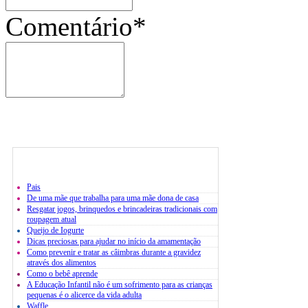
Comentário*
Pais
De uma mãe que trabalha para uma mãe dona de casa
Resgatar jogos, brinquedos e brincadeiras tradicionais com
roupagem atual
Queijo de Iogurte
Dicas preciosas para ajudar no início da amamentação
Como prevenir e tratar as câimbras durante a gravidez
através dos alimentos
Como o bebê aprende
A Educação Infantil não é um sofrimento para as crianças
pequenas é o alicerce da vida adulta
Waffle