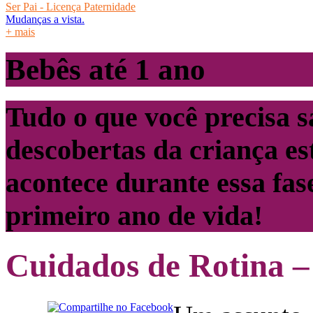
Ser Pai - Licença Paternidade
Mudanças a vista.
+ mais
Bebês até 1 ano
Tudo o que você precisa s
descobertas da criança es
acontece durante essa fas
primeiro ano de vida!
Cuidados de Rotina –