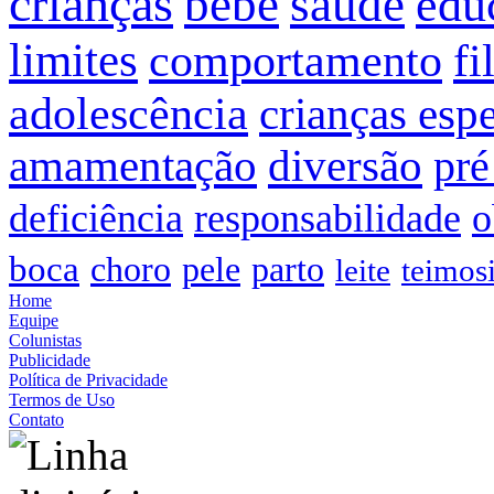
crianças
bebê
saúde
edu
limites
comportamento
fi
adolescência
crianças espe
amamentação
diversão
pré
deficiência
responsabilidade
o
boca
choro
pele
parto
leite
teimos
Home
Equipe
Colunistas
Publicidade
Política de Privacidade
Termos de Uso
Contato